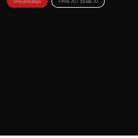
Présentation
+996 707 18 88 70
95%
93%
96%
100%