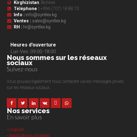
Kirghizistan
, Bichkek
Téléphone :
+996 (707) 18 88 70
Info :
info@syntlex.kg
Ventes :
sales@syntlex.kg
RH :
hr@syntlex.kg
Heures d'ouverture
Lun-Ven. 09:00-18:00
Nous sommes sur les réseaux
sociaux
Suivez-nous
Vous pouvez également nous contacter via les messages privés
sur les réseaux sociaux.
Nos services
En savoir plus
-
Logiciel
-
Applications mobiles